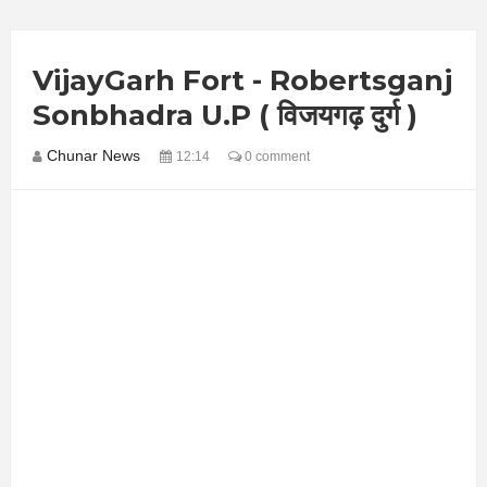
VijayGarh Fort - Robertsganj
Sonbhadra U.P ( विजयगढ़ दुर्ग )
Chunar News
12:14
0 comment